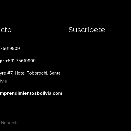
cto
Suscríbete
 75619909
p:
+591 75619909
yre #7, Hotel Toborochi. Santa
ivia
prendimientosbolivia.com
y
Nubobits