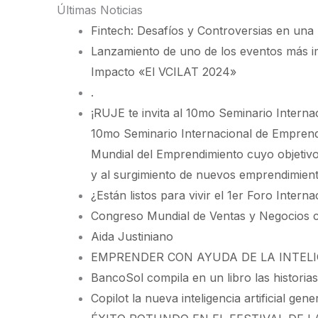
Ir
Últimas Noticias
al
Fintech: Desafíos y Controversias en una
contenido
Lanzamiento de uno de los eventos más i
Impacto «El VCILAT 2024»
.
¡RUJE te invita al 10mo Seminario Interna
10mo Seminario Internacional de Empren
Mundial del Emprendimiento cuyo objetivo
y al surgimiento de nuevos emprendimient
¿Están listos para vivir el 1er Foro Inter
Congreso Mundial de Ventas y Negocios c
Aida Justiniano
EMPRENDER CON AYUDA DE LA INTELI
BancoSol compila en un libro las historia
Copilot la nueva inteligencia artificial gen