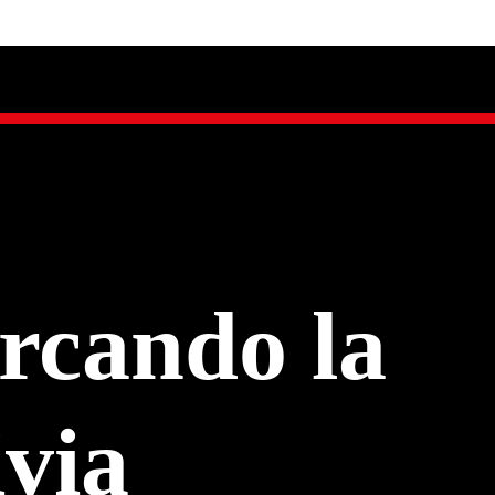
rcando la
ivia