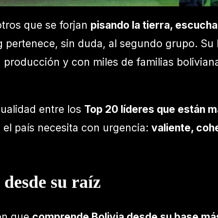
otros que se forjan
pisando la tierra, escuch
ng pertenece, sin duda, al segundo grupo. Su 
la producción y con miles de familias bolivi
ualidad entre los
Top 20 líderes que están ma
 el país necesita con urgencia:
valiente, co
 desde su raíz
ien que
comprende Bolivia desde su base más