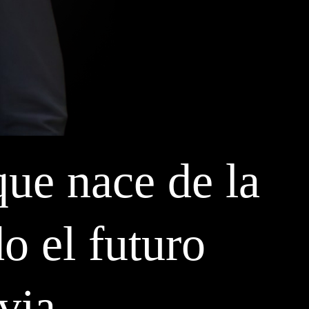
que nace de la
do el futuro
via