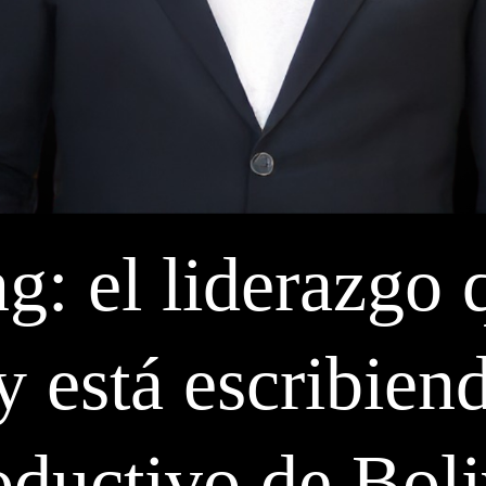
g: el liderazgo 
y está escribien
oductivo de Boli