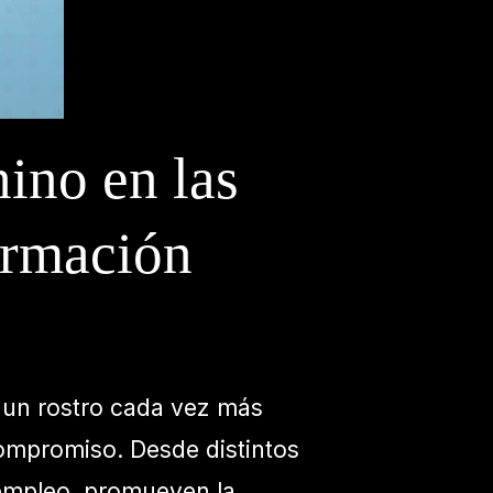
ino en las
ormación
n un rostro cada vez más
 compromiso. Desde distintos
 empleo, promueven la