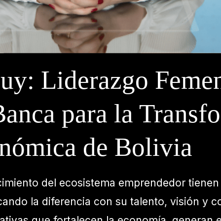
y: Liderazgo Femen
Banca para la Transf
nómica de Bolivia
recimiento del ecosistema emprendedor tiene
rcando la diferencia con su talento, visión y
iativas que fortalecen la economía, generan