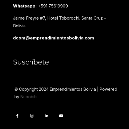
Whatsapp:
+591 75619909
Jaime Freyre #7, Hotel Toborochi. Santa Cruz –
Bolivia
dcom@emprendimientosbolivia.com
Suscríbete
© Copyright 2024 Emprendimientos Bolivia | Powered
by
Nubobits
F
I
L
Y
a
n
i
o
c
s
n
u
e
t
k
t
b
a
e
u