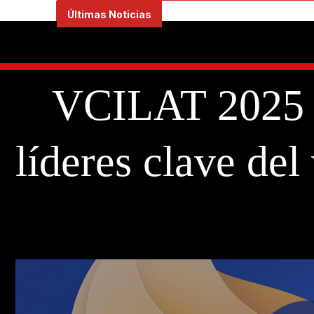
Ir
Últimas Noticias
al
contenido
VCILAT 2025 e
líderes clave del