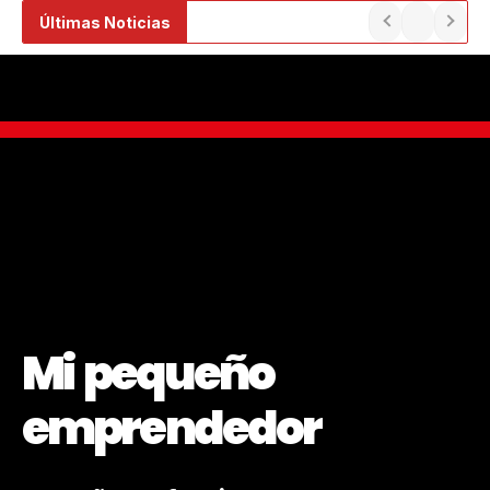
Ir
Últimas Noticias
al
contenido
Mi pequeño
emprendedor