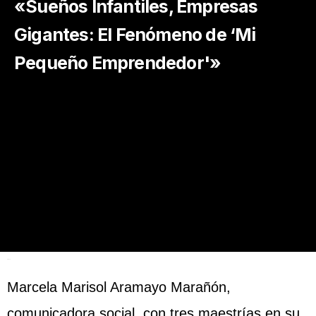
«Sueños Infantiles, Empresas
Gigantes: El Fenómeno de ‘Mi
Pequeño Emprendedor'»
FACIA
Marcela Marisol Aramayo Marañón,
comunicadora social, con tres maestrías en su