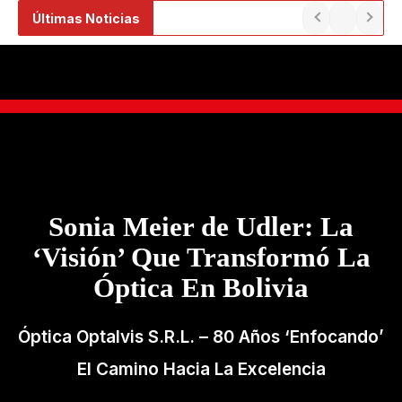
Ir
Últimas Noticias
al
contenido
Sonia Meier de Udler: La
‘Visión’ Que Transformó La
Óptica En Bolivia
Óptica Optalvis S.R.L. – 80 Años ‘Enfocando’
El Camino Hacia La Excelencia