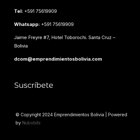
Tel:
+591 75619909
Whatsapp:
+591 75619909
Jaime Freyre #7, Hotel Toborochi. Santa Cruz –
Bolivia
dcom@emprendimientosbolivia.com
Suscríbete
© Copyright 2024 Emprendimientos Bolivia | Powered
by
Nubobits
F
I
L
Y