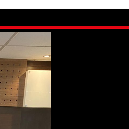
o «El VCILAT 2024»
.
¡RUJE te invita al 10mo Seminario Internac