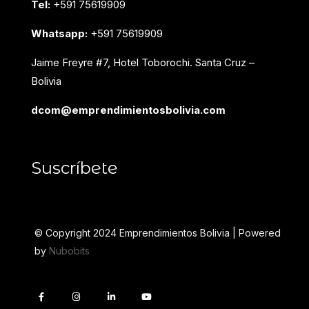
Tel:
+591 75619909
Whatsapp:
+591 75619909
Jaime Freyre #7, Hotel Toborochi. Santa Cruz –
Bolivia
dcom@emprendimientosbolivia.com
Suscríbete
© Copyright 2024 Emprendimientos Bolivia | Powered
by
Nubobits
F
I
L
Y
a
n
i
o
c
s
n
u