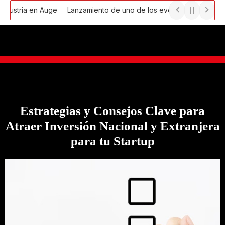
Ir
stria en Auge
Lanzamiento de uno de los eventos más importante
al
contenido
Estrategias y Consejos Clave para
Atraer Inversión Nacional y Extranjera
para tu Startup