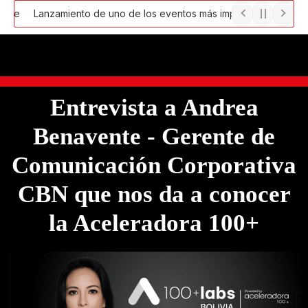
Ir
Lanzamiento de uno de los eventos más importantes de Emprendimi
al
contenido
Entrevista a Andrea
Benavente - Gerente de
Comunicación Corporativa
CBN que nos da a conocer
la Aceleradora 100+