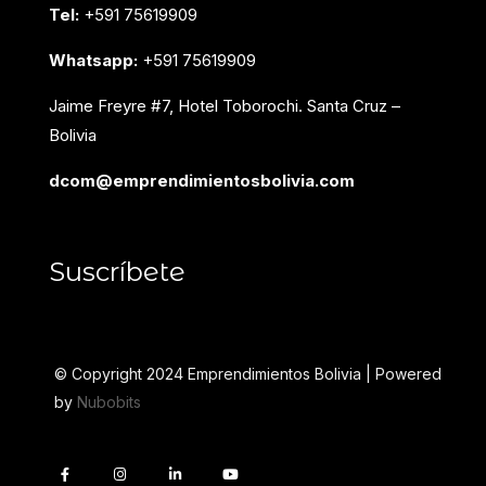
Tel:
+591 75619909
Whatsapp:
+591 75619909
Jaime Freyre #7, Hotel Toborochi. Santa Cruz –
Bolivia
dcom@emprendimientosbolivia.com
Suscríbete
© Copyright 2024 Emprendimientos Bolivia | Powered
by
Nubobits
F
I
L
Y
a
n
i
o