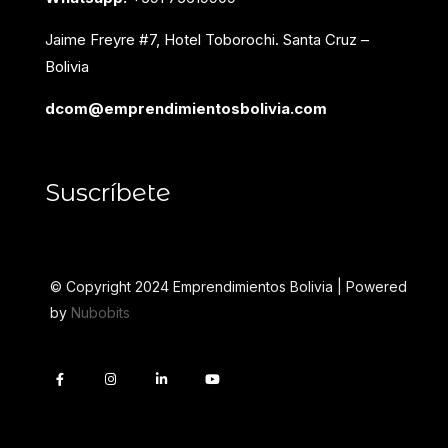
Jaime Freyre #7, Hotel Toborochi. Santa Cruz –
Bolivia
dcom@emprendimientosbolivia.com
Suscríbete
© Copyright 2024 Emprendimientos Bolivia | Powered
by
Nubobits
F
I
L
Y
a
n
i
o
c
s
n
u
e
t
k
t
b
a
e
u
o
g
d
b
o
r
i
e