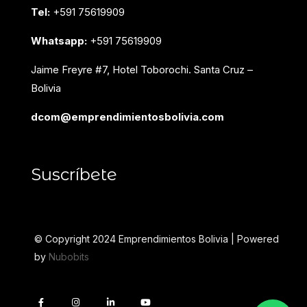
Tel:
+591 75619909
Whatsapp:
+591 75619909
Jaime Freyre #7, Hotel Toborochi. Santa Cruz –
Bolivia
dcom@emprendimientosbolivia.com
Suscríbete
© Copyright 2024 Emprendimientos Bolivia | Powered
by
Nubobits
F
I
L
Y
a
n
i
o