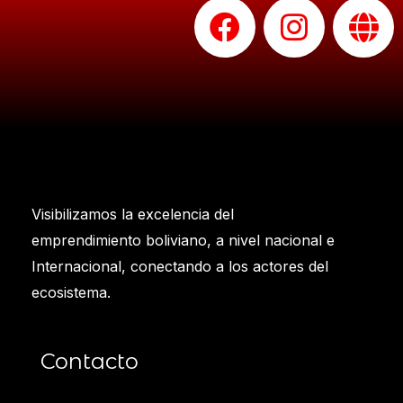
F
I
G
a
n
l
c
s
o
e
t
b
b
a
e
o
g
o
r
Visibilizamos la excelencia del
k
a
emprendimiento boliviano, a nivel nacional e
m
Internacional, conectando a los actores del
ecosistema.
Contacto