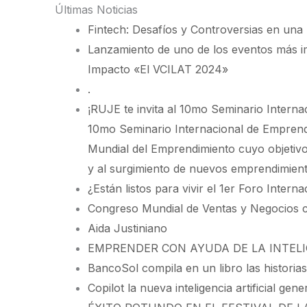
Ir
Últimas Noticias
al
Fintech: Desafíos y Controversias en una
contenido
Lanzamiento de uno de los eventos más i
Impacto «El VCILAT 2024»
.
¡RUJE te invita al 10mo Seminario Interna
10mo Seminario Internacional de Empren
Mundial del Emprendimiento cuyo objetivo
y al surgimiento de nuevos emprendimient
¿Están listos para vivir el 1er Foro Inter
Congreso Mundial de Ventas y Negocios c
Aida Justiniano
EMPRENDER CON AYUDA DE LA INTELI
BancoSol compila en un libro las historia
Copilot la nueva inteligencia artificial gen