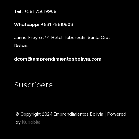
Tel:
+591 75619909
Whatsapp:
+591 75619909
Jaime Freyre #7, Hotel Toborochi. Santa Cruz –
Bolivia
dcom@emprendimientosbolivia.com
Suscríbete
© Copyright 2024 Emprendimientos Bolivia | Powered
by
Nubobits
F
I
L
Y