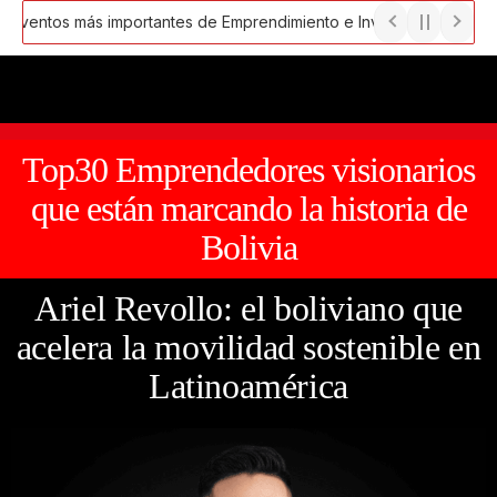
Ir
ventos más importantes de Emprendimiento e Inversión de Impacto
al
olución Digital en la Economía
¿Qué es un Pitch ?
Tendencias q
contenido
Top30 Emprendedores visionarios
que están marcando la historia de
Bolivia
Ariel Revollo: el boliviano que
acelera la movilidad sostenible en
Latinoamérica